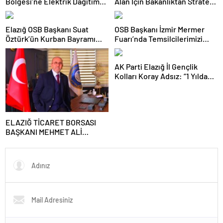
Bölgesi’ne Elektrik Dağıtım
Alan İçin Bakanlıktan Stratejik
Lisansı Verildi
Onay!
Elazığ OSB Başkanı Suat
OSB Başkanı İzmir Mermer
Öztürk’ün Kurban Bayramı
Fuarı’nda Temsilcilerimizi
Tebrik Mesajı
Yalnız Bırakmadı
AK Parti Elazığ İl Gençlik
Kolları Koray Adsız: “1 Yılda
Emeğin, Gayretin ve
Kardeşliğin İzini Sahada
Bıraktık”
ELAZIĞ TİCARET BORSASI
BAŞKANI MEHMET ALİ
DUMANDAĞ’DAN 8 MART
DÜNYA KADINLAR GÜNÜ
MESAJI