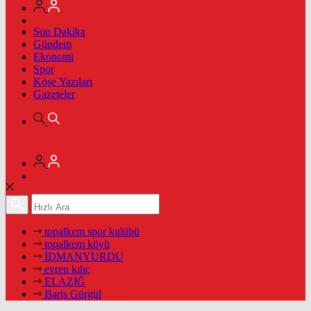
Son Dakika
Gündem
Ekonomi
Spor
Köşe Yazıları
Gazeteler
topalkem spor kulübü
topalkem köyü
İDMANYURDU
evren kılıç
ELAZİĞ
Bariş Gürgül