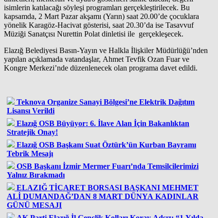
isimlerin katılacağı söyleşi programları gerçekleştirilecek. Bu
kapsamda, 2 Mart Pazar akşamı (Yarın) saat 20.00’de çocuklara
yönelik Karagöz-Hacivat gösterisi, saat 20.30’da ise Tasavvuf
Müziği Sanatçısı Nurettin Polat dinletisi ile gerçekleşecek.
Elazığ Belediyesi Basın-Yayın ve Halkla İlişkiler Müdürlüğü’nden
yapılan açıklamada vatandaşlar, Ahmet Tevfik Ozan Fuar ve
Kongre Merkezi’nde düzenlenecek olan programa davet edildi.
Teknova Organize Sanayi Bölgesi’ne Elektrik Dağıtım
Lisansı Verildi
Elazığ OSB Büyüyor: 6. İlave Alan İçin Bakanlıktan
Stratejik Onay!
Elazığ OSB Başkanı Suat Öztürk’ün Kurban Bayramı
Tebrik Mesajı
OSB Başkanı İzmir Mermer Fuarı’nda Temsilcilerimizi
Yalnız Bırakmadı
ELAZIĞ TİCARET BORSASI BAŞKANI MEHMET
ALİ DUMANDAĞ’DAN 8 MART DÜNYA KADINLAR
GÜNÜ MESAJI
AK Parti Elazığ İl Gençlik Kolları Koray Adsız: “1 Yılda