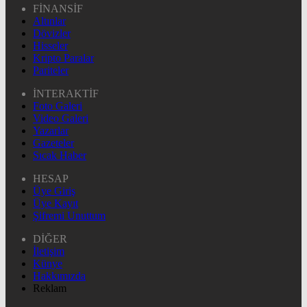
FİNANSİF
Altınlar
Dövizler
Hisseler
Kripto Paralar
Pariteler
İNTERAKTİF
Foto Galeri
Video Galeri
Yazarlar
Gazeteler
Sıcak Haber
HESAP
Üye Giriş
Üye Kayıt
Şifremi Unuttum
DİĞER
İletişim
Künye
Hakkımızda
Reklam