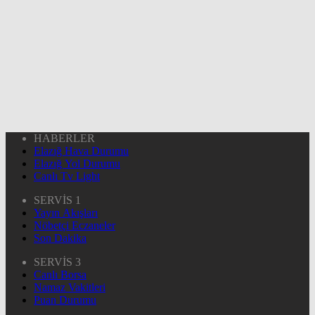
HABERLER
Elazığ Hava Durumu
Elazığ Yol Durumu
Canlı Tv Light
SERVİS 1
Yayın Akışları
Nöbetçi Eczaneler
Son Dakika
SERVİS 3
Canlı Borsa
Namaz Vakitleri
Puan Durumu