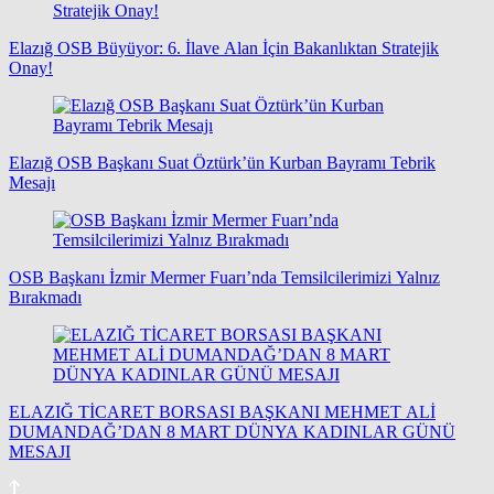
Elazığ OSB Büyüyor: 6. İlave Alan İçin Bakanlıktan Stratejik
Onay!
Elazığ OSB Başkanı Suat Öztürk’ün Kurban Bayramı Tebrik
Mesajı
OSB Başkanı İzmir Mermer Fuarı’nda Temsilcilerimizi Yalnız
Bırakmadı
ELAZIĞ TİCARET BORSASI BAŞKANI MEHMET ALİ
DUMANDAĞ’DAN 8 MART DÜNYA KADINLAR GÜNÜ
MESAJI