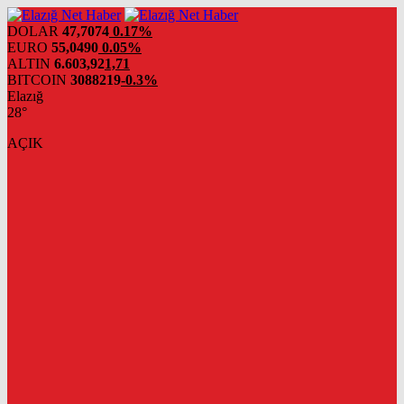
DOLAR
47,7074
0.17%
EURO
55,0490
0.05%
ALTIN
6.603,92
1,71
BITCOIN
3088219
-0.3%
Elazığ
28°
AÇIK