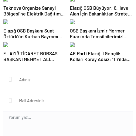
Teknova Organize Sanayi
Elazığ OSB Büyüyor: 6. İlave
Bölgesi’ne Elektrik Dağıtım
Alan İçin Bakanlıktan Stratejik
Lisansı Verildi
Onay!
Elazığ OSB Başkanı Suat
OSB Başkanı İzmir Mermer
Öztürk’ün Kurban Bayramı
Fuarı’nda Temsilcilerimizi
Tebrik Mesajı
Yalnız Bırakmadı
ELAZIĞ TİCARET BORSASI
AK Parti Elazığ İl Gençlik
BAŞKANI MEHMET ALİ
Kolları Koray Adsız: “1 Yılda
DUMANDAĞ’DAN 8 MART
Emeğin, Gayretin ve
DÜNYA KADINLAR GÜNÜ
Kardeşliğin İzini Sahada
MESAJI
Bıraktık”