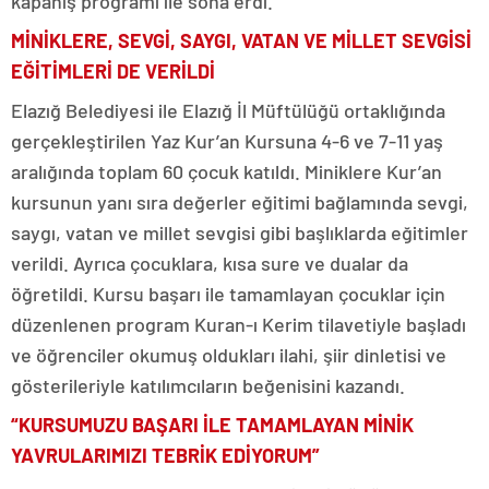
kapanış programı ile sona erdi.
MİNİKLERE, SEVGİ, SAYGI, VATAN VE MİLLET SEVGİSİ
EĞİTİMLERİ DE VERİLDİ
Elazığ Belediyesi ile Elazığ İl Müftülüğü ortaklığında
gerçekleştirilen Yaz Kur’an Kursuna 4-6 ve 7-11 yaş
aralığında toplam 60 çocuk katıldı. Miniklere Kur’an
kursunun yanı sıra değerler eğitimi bağlamında sevgi,
saygı, vatan ve millet sevgisi gibi başlıklarda eğitimler
verildi. Ayrıca çocuklara, kısa sure ve dualar da
öğretildi. Kursu başarı ile tamamlayan çocuklar için
düzenlenen program Kuran-ı Kerim tilavetiyle başladı
ve öğrenciler okumuş oldukları ilahi, şiir dinletisi ve
gösterileriyle katılımcıların beğenisini kazandı.
“KURSUMUZU BAŞARI İLE TAMAMLAYAN MİNİK
YAVRULARIMIZI TEBRİK EDİYORUM”