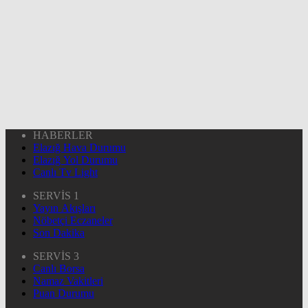
HABERLER
Elazığ Hava Durumu
Elazığ Yol Durumu
Canlı Tv Light
SERVİS 1
Yayın Akışları
Nöbetçi Eczaneler
Son Dakika
SERVİS 3
Canlı Borsa
Namaz Vakitleri
Puan Durumu