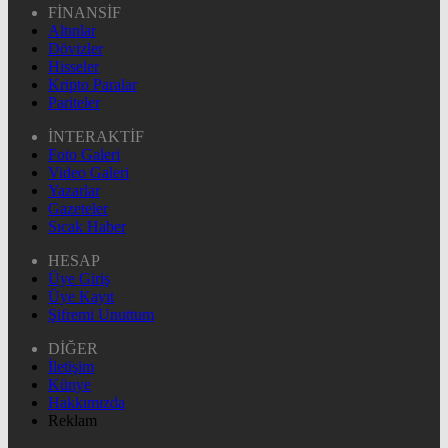
FİNANSİF
Altınlar
Dövizler
Hisseler
Kripto Paralar
Pariteler
İNTERAKTİF
Foto Galeri
Video Galeri
Yazarlar
Gazeteler
Sıcak Haber
HESAP
Üye Giriş
Üye Kayıt
Şifremi Unuttum
DİĞER
İletişim
Künye
Hakkımızda
Reklam