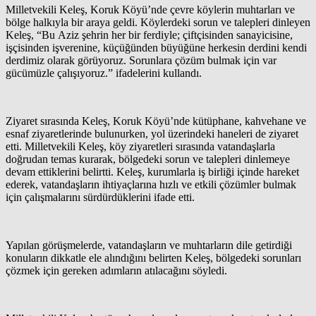
Milletvekili Keleş, Koruk Köyü’nde çevre köylerin muhtarları ve
bölge halkıyla bir araya geldi. Köylerdeki sorun ve talepleri dinleyen
Keleş, “Bu Aziz şehrin her bir ferdiyle; çiftçisinden sanayicisine,
işçisinden işverenine, küçüğünden büyüğüne herkesin derdini kendi
derdimiz olarak görüyoruz. Sorunlara çözüm bulmak için var
gücümüzle çalışıyoruz.” ifadelerini kullandı.
Ziyaret sırasında Keleş, Koruk Köyü’nde kütüphane, kahvehane ve
esnaf ziyaretlerinde bulunurken, yol üzerindeki haneleri de ziyaret
etti. Milletvekili Keleş, köy ziyaretleri sırasında vatandaşlarla
doğrudan temas kurarak, bölgedeki sorun ve talepleri dinlemeye
devam ettiklerini belirtti. Keleş, kurumlarla iş birliği içinde hareket
ederek, vatandaşların ihtiyaçlarına hızlı ve etkili çözümler bulmak
için çalışmalarını sürdürdüklerini ifade etti.
Yapılan görüşmelerde, vatandaşların ve muhtarların dile getirdiği
konuların dikkatle ele alındığını belirten Keleş, bölgedeki sorunları
çözmek için gereken adımların atılacağını söyledi.