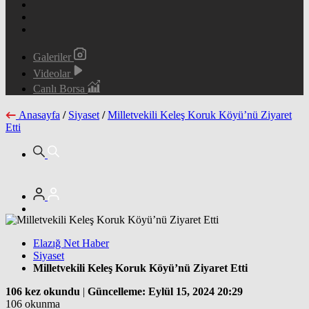
Galeriler
Videolar
Canlı Borsa
Anasayfa
/
Siyaset
/
Milletvekili Keleş Koruk Köyü’nü Ziyaret
Etti
Elazığ Net Haber
Siyaset
Milletvekili Keleş Koruk Köyü’nü Ziyaret Etti
106 kez okundu
|
Güncelleme: Eylül 15, 2024 20:29
106 okunma