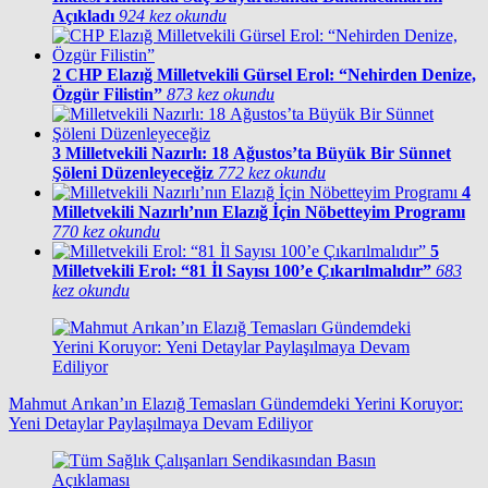
Açıkladı
924 kez okundu
2
CHP Elazığ Milletvekili Gürsel Erol: “Nehirden Denize,
Özgür Filistin”
873 kez okundu
3
Milletvekili Nazırlı: 18 Ağustos’ta Büyük Bir Sünnet
Şöleni Düzenleyeceğiz
772 kez okundu
4
Milletvekili Nazırlı’nın Elazığ İçin Nöbetteyim Programı
770 kez okundu
5
Milletvekili Erol: “81 İl Sayısı 100’e Çıkarılmalıdır”
683
kez okundu
Mahmut Arıkan’ın Elazığ Temasları Gündemdeki Yerini Koruyor:
Yeni Detaylar Paylaşılmaya Devam Ediliyor