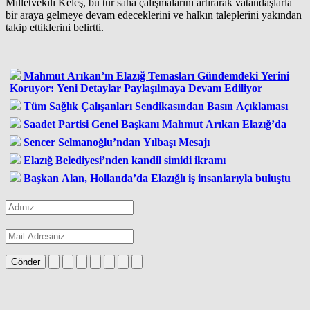
Milletvekili Keleş, bu tür saha çalışmalarını artırarak vatandaşlarla
bir araya gelmeye devam edeceklerini ve halkın taleplerini yakından
takip ettiklerini belirtti.
Mahmut Arıkan’ın Elazığ Temasları Gündemdeki Yerini
Koruyor: Yeni Detaylar Paylaşılmaya Devam Ediliyor
Tüm Sağlık Çalışanları Sendikasından Basın Açıklaması
Saadet Partisi Genel Başkanı Mahmut Arıkan Elazığ’da
Sencer Selmanoğlu’ndan Yılbaşı Mesajı
Elazığ Belediyesi’nden kandil simidi ikramı
Başkan Alan, Hollanda’da Elazığlı iş insanlarıyla buluştu
Gönder