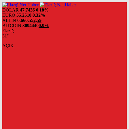
DOLAR
47,7436
0.18%
EURO
55,2510
0.32%
ALTIN
6.660,55
2,59
BITCOIN
3094440
0.9%
Elazığ
31°
AÇIK