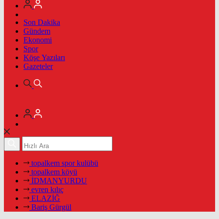
Son Dakika
Gündem
Ekonomi
Spor
Köşe Yazıları
Gazeteler
topalkem spor kulübü
topalkem köyü
İDMANYURDU
evren kılıç
ELAZİĞ
Bariş Gürgül