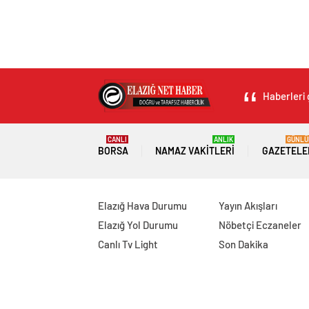
Haberleri 
CANLI
ANLIK
GÜNLÜ
BORSA
NAMAZ VAKITLERI
GAZETELE
Elazığ Hava Durumu
Yayın Akışları
Elazığ Yol Durumu
Nöbetçi Eczaneler
Canlı Tv Light
Son Dakika