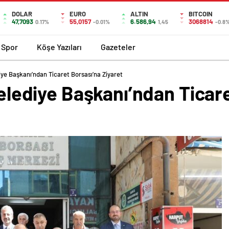
DOLAR
EURO
ALTIN
BITCOIN
47,7093
55,0157
6.586,94
3068814
0.17%
-0.01%
1,45
-0.8
Spor
Köşe Yazıları
Gazeteler
diye Başkanı’ndan Ticaret Borsası’na Ziyaret
 Belediye Başkanı’ndan Ticar