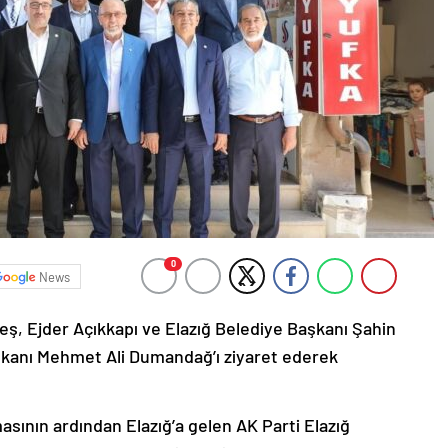
0
News
Keleş, Ejder Açıkkapı ve Elazığ Belediye Başkanı Şahin
Başkanı Mehmet Ali Dumandağ’ı ziyaret ederek
masının ardından Elazığ’a gelen AK Parti Elazığ