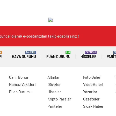
güncel olarak e-postanızdan takip edebilirsiniz !
K
TAHMİNİ
LİG
EKONOMİ
E
R
HAVA DURUMU
PUAN DURUMU
HISSELER
PARI
Canlı Borsa
Altınlar
Foto Galeri
Namaz Vakitleri
Dövizler
Video Galeri
Puan Durumu
Hisseler
Yazarlar
Kripto Paralar
Gazeteler
Pariteler
Sıcak Haber