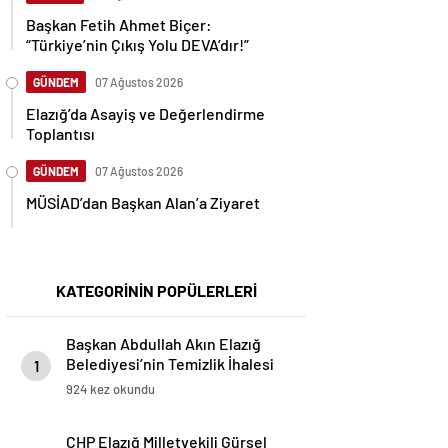
Başkan Fetih Ahmet Biçer:
“Türkiye’nin Çıkış Yolu DEVA’dır!”
GÜNDEM
07 Ağustos 2026
Elazığ’da Asayiş ve Değerlendirme
Toplantısı
GÜNDEM
07 Ağustos 2026
MÜSİAD’dan Başkan Alan’a Ziyaret
KATEGORİNİN POPÜLERLERİ
Başkan Abdullah Akın Elazığ
Belediyesi’nin Temizlik İhalesi
1
Hakkında Suç Duyurusunda
924 kez okundu
Bulunacaklarını Açıkladı
CHP Elazığ Milletvekili Gürsel