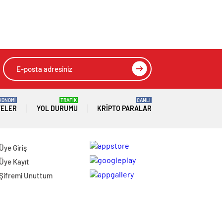
Yılbaşı Mesajı
kandil simidi ikramı
KONOMİ
TRAFİK
CANLI
TELER
YOL DURUMU
KRIPTO PARALAR
Üye Giriş
Üye Kayıt
Şifremi Unuttum