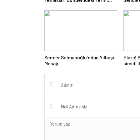
Koruyor: Yeni Detaylar
Paylaşılmaya Devam Ediliyor
Sencer Selmanoğlu’ndan Yılbaşı
Elazığ 
Mesajı
simidi 