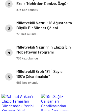
Erol: “Nehirden Denize, Özgür
2
Filistin”
873 kez okundu
Milletvekili Nazırlı: 18 Ağustos’ta
Büyük Bir Sünnet Şöleni
3
Düzenleyeceğiz
771 kez okundu
Milletvekili Nazırlı’nın Elazığ İçin
Nöbetteyim Programı
4
770 kez okundu
Milletvekili Erol: “81 İl Sayısı
100’e Çıkarılmalıdır”
5
683 kez okundu