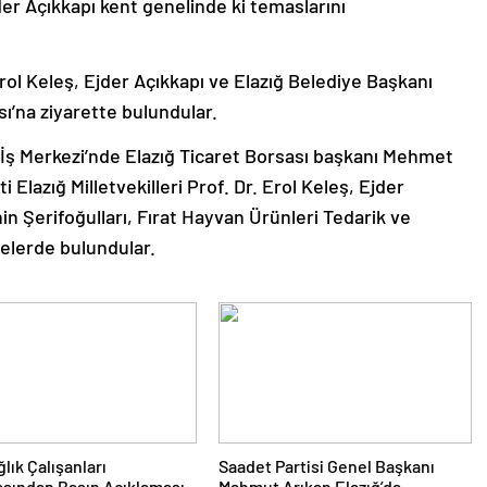
jder Açıkkapı kent genelinde ki temaslarını
 Erol Keleş, Ejder Açıkkapı ve Elazığ Belediye Başkanı
sı’na ziyarette bulundular.
 İş Merkezi’nde Elazığ Ticaret Borsası başkanı Mehmet
 Elazığ Milletvekilleri Prof. Dr. Erol Keleş, Ejder
in Şerifoğulları, Fırat Hayvan Ürünleri Tedarik ve
relerde bulundular.
lık Çalışanları
Saadet Partisi Genel Başkanı
sından Basın Açıklaması
Mahmut Arıkan Elazığ’da