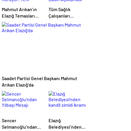
Mahmut Arıkan’ın
Tüm Sağlık
Elazığ Temasları
Çalışanları
Gündemdeki Yerini
Sendikasından
Koruyor: Yeni
Basın Açıklaması
Detaylar
Paylaşılmaya
Devam Ediliyor
Saadet Partisi Genel Başkanı Mahmut
Arıkan Elazığ’da
Sencer
Elazığ
Selmanoğlu’ndan
Belediyesi’nden