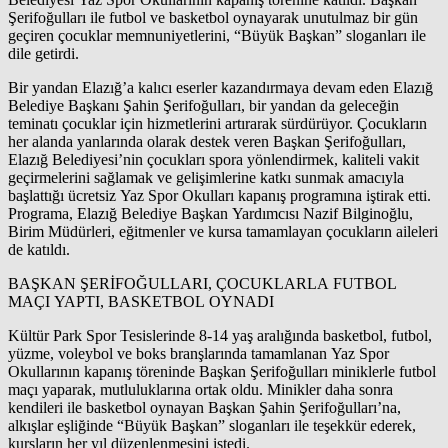
Şerifoğulları ile futbol ve basketbol oynayarak unutulmaz bir gün
geçiren çocuklar memnuniyetlerini, “Büyük Başkan” sloganları ile
dile getirdi.
Bir yandan Elazığ’a kalıcı eserler kazandırmaya devam eden Elazığ
Belediye Başkanı Şahin Şerifoğulları, bir yandan da geleceğin
teminatı çocuklar için hizmetlerini artırarak sürdürüyor. Çocukların
her alanda yanlarında olarak destek veren Başkan Şerifoğulları,
Elazığ Belediyesi’nin çocukları spora yönlendirmek, kaliteli vakit
geçirmelerini sağlamak ve gelişimlerine katkı sunmak amacıyla
başlattığı ücretsiz Yaz Spor Okulları kapanış programına iştirak etti.
Programa, Elazığ Belediye Başkan Yardımcısı Nazif Bilginoğlu,
Birim Müdürleri, eğitmenler ve kursa tamamlayan çocukların aileleri
de katıldı.
BAŞKAN ŞERİFOĞULLARI, ÇOCUKLARLA FUTBOL
MAÇI YAPTI, BASKETBOL OYNADI
Kültür Park Spor Tesislerinde 8-14 yaş aralığında basketbol, futbol,
yüzme, voleybol ve boks branşlarında tamamlanan Yaz Spor
Okullarının kapanış töreninde Başkan Şerifoğulları miniklerle futbol
maçı yaparak, mutluluklarına ortak oldu. Minikler daha sonra
kendileri ile basketbol oynayan Başkan Şahin Şerifoğulları’na,
alkışlar eşliğinde “Büyük Başkan” sloganları ile teşekkür ederek,
kursların her yıl düzenlenmesini istedi.