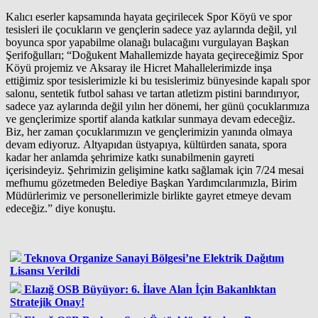
Kalıcı eserler kapsamında hayata geçirilecek Spor Köyü ve spor
tesisleri ile çocukların ve gençlerin sadece yaz aylarında değil, yıl
boyunca spor yapabilme olanağı bulacağını vurgulayan Başkan
Şerifoğulları; “Doğukent Mahallemizde hayata geçireceğimiz Spor
Köyü projemiz ve Aksaray ile Hicret Mahallelerimizde inşa
ettiğimiz spor tesislerimizle ki bu tesislerimiz bünyesinde kapalı spor
salonu, sentetik futbol sahası ve tartan atletizm pistini barındırıyor,
sadece yaz aylarında değil yılın her dönemi, her günü çocuklarımıza
ve gençlerimize sportif alanda katkılar sunmaya devam edeceğiz.
Biz, her zaman çocuklarımızın ve gençlerimizin yanında olmaya
devam ediyoruz. Altyapıdan üstyapıya, kültürden sanata, spora
kadar her anlamda şehrimize katkı sunabilmenin gayreti
içerisindeyiz. Şehrimizin gelişimine katkı sağlamak için 7/24 mesai
mefhumu gözetmeden Belediye Başkan Yardımcılarımızla, Birim
Müdürlerimiz ve personellerimizle birlikte gayret etmeye devam
edeceğiz.” diye konuştu.
Teknova Organize Sanayi Bölgesi’ne Elektrik Dağıtım
Lisansı Verildi
Elazığ OSB Büyüyor: 6. İlave Alan İçin Bakanlıktan
Stratejik Onay!