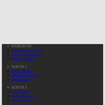
HABERLER
Elazığ Hava Durumu
Elazığ Yol Durumu
Canlı Tv Light
SERVİS 1
Yayın Akışları
Nöbetçi Eczaneler
Son Dakika
SERVİS 3
Canlı Borsa
Namaz Vakitleri
Puan Durumu