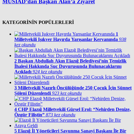
MÜSİAD’dan Başkan Alan’a Ziyaret
KATEGORİNİN POPÜLERLERİ
1
Milletvekili Işıkver Hayırda Yarışanlar Kervanında
938
kez okundu
2
Başkan Abdullah Akın Elazığ Belediyesi’nin Temizlik
İhalesi Hakkında Suç Duyurusunda Bulunacaklarını
Açıkladı
924 kez okundu
3
Milletvekili Nazırlı Öncülüğünde 250 Çocuk İçin Sünnet
Şöleni Düzenlendi
923 kez okundu
4
CHP Elazığ Milletvekili Gürsel Erol: “Nehirden Denize,
Özgür Filistin”
873 kez okundu
5
Elazığ İl Yöneticileri Savunma Sanayi Başkanı İle Bir