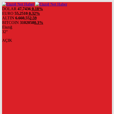
DOLAR
47,7436
0.18%
EURO
55,2510
0.32%
ALTIN
6.660,55
2,59
BITCOIN
3102058
0.3%
Elazığ
32°
AÇIK