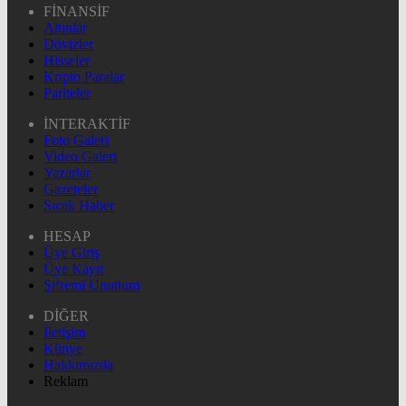
FİNANSİF
Altınlar
Dövizler
Hisseler
Kripto Paralar
Pariteler
İNTERAKTİF
Foto Galeri
Video Galeri
Yazarlar
Gazeteler
Sıcak Haber
HESAP
Üye Giriş
Üye Kayıt
Şifremi Unuttum
DİĞER
İletişim
Künye
Hakkımızda
Reklam