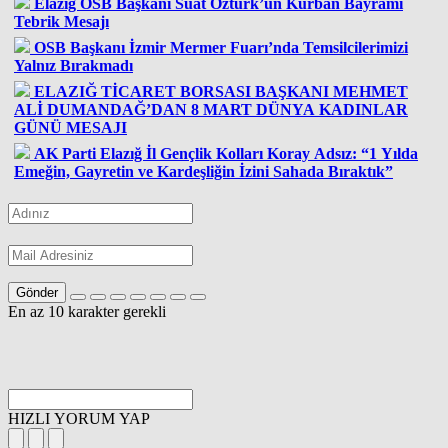
Elazığ OSB Başkanı Suat Öztürk’ün Kurban Bayramı
Tebrik Mesajı
OSB Başkanı İzmir Mermer Fuarı’nda Temsilcilerimizi
Yalnız Bırakmadı
ELAZIĞ TİCARET BORSASI BAŞKANI MEHMET
ALİ DUMANDAĞ’DAN 8 MART DÜNYA KADINLAR
GÜNÜ MESAJI
AK Parti Elazığ İl Gençlik Kolları Koray Adsız: “1 Yılda
Emeğin, Gayretin ve Kardeşliğin İzini Sahada Bıraktık”
Gönder
En az 10 karakter gerekli
HIZLI YORUM YAP