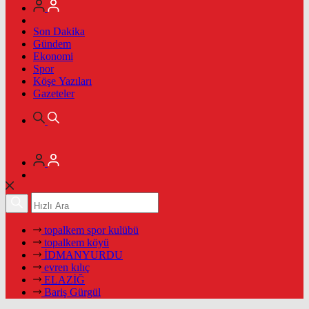
Son Dakika
Gündem
Ekonomi
Spor
Köşe Yazıları
Gazeteler
topalkem spor kulübü
topalkem köyü
İDMANYURDU
evren kılıç
ELAZİĞ
Bariş Gürgül