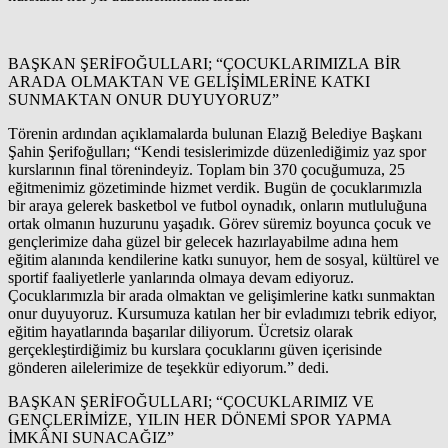
BAŞKAN ŞERİFOĞULLARI; “ÇOCUKLARIMIZLA BİR
ARADA OLMAKTAN VE GELİŞİMLERİNE KATKI
SUNMAKTAN ONUR DUYUYORUZ”
Törenin ardından açıklamalarda bulunan Elazığ Belediye Başkanı
Şahin Şerifoğulları; “Kendi tesislerimizde düzenlediğimiz yaz spor
kurslarının final törenindeyiz. Toplam bin 370 çocuğumuza, 25
eğitmenimiz gözetiminde hizmet verdik. Bugün de çocuklarımızla
bir araya gelerek basketbol ve futbol oynadık, onların mutluluğuna
ortak olmanın huzurunu yaşadık. Görev süremiz boyunca çocuk ve
gençlerimize daha güzel bir gelecek hazırlayabilme adına hem
eğitim alanında kendilerine katkı sunuyor, hem de sosyal, kültürel ve
sportif faaliyetlerle yanlarında olmaya devam ediyoruz.
Çocuklarımızla bir arada olmaktan ve gelişimlerine katkı sunmaktan
onur duyuyoruz. Kursumuza katılan her bir evladımızı tebrik ediyor,
eğitim hayatlarında başarılar diliyorum. Ücretsiz olarak
gerçekleştirdiğimiz bu kurslara çocuklarını güven içerisinde
gönderen ailelerimize de teşekkür ediyorum.” dedi.
BAŞKAN ŞERİFOĞULLARI; “ÇOCUKLARIMIZ VE
GENÇLERİMİZE, YILIN HER DÖNEMİ SPOR YAPMA
İMKÂNI SUNACAĞIZ”