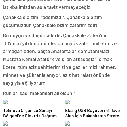
istikbalimizden asla taviz vermeyeceğiz.
Çanakkale bizim irademizdir, Çanakkale bizim
gücümüzdür, Çanakkale bizim zaferimizdir!
Bu duygu ve düşüncelerle, Çanakkale Zaferi’nin
110’uncu yıl dönümünde, bu büyük zaferi milletimize
armağan eden, başta Anafartalar Komutanı Gazi
Mustafa Kemal Atatürk ve silah arkadaşları olmak
üzere, tüm aziz şehitlerimizi ve gazilerimizi rahmet,
minnet ve şükranla anıyor, aziz hatıraları önünde
saygıyla eğiliyorum.
Ruhları şad, makamları âli olsun!”
Teknova Organize Sanayi
Elazığ OSB Büyüyor: 6. İlave
Bölgesi’ne Elektrik Dağıtım
Alan İçin Bakanlıktan Stratejik
Lisansı Verildi
Onay!