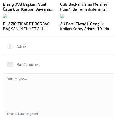
Elazığ OSB Başkanı Suat
OSB Başkanı İzmir Mermer
Öztürk’ün Kurban Bayramı
Fuarı’nda Temsilcilerimizi
Tebrik Mesajı
Yalnız Bırakmadı
ELAZIĞ TİCARET BORSASI
AK Parti Elazığ İl Gençlik
BAŞKANI MEHMET ALİ
Kolları Koray Adsız: “1 Yılda
DUMANDAĞ’DAN 8 MART
Emeğin, Gayretin ve
DÜNYA KADINLAR GÜNÜ
Kardeşliğin İzini Sahada
MESAJI
Bıraktık”
En az 10 karakter gerekli