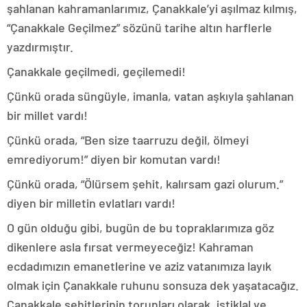
şahlanan kahramanlarımız, Çanakkale’yi aşılmaz kılmış,
“Çanakkale Geçilmez” sözünü tarihe altın harflerle
yazdırmıştır.
Çanakkale geçilmedi, geçilemedi!
Çünkü orada süngüyle, imanla, vatan aşkıyla şahlanan
bir millet vardı!
Çünkü orada, “Ben size taarruzu değil, ölmeyi
emrediyorum!” diyen bir komutan vardı!
Çünkü orada, “Ölürsem şehit, kalırsam gazi olurum.”
diyen bir milletin evlatları vardı!
O gün olduğu gibi, bugün de bu topraklarımıza göz
dikenlere asla fırsat vermeyeceğiz! Kahraman
ecdadımızın emanetlerine ve aziz vatanımıza layık
olmak için Çanakkale ruhunu sonsuza dek yaşatacağız.
Çanakkale şehitlerinin torunları olarak, istiklal ve