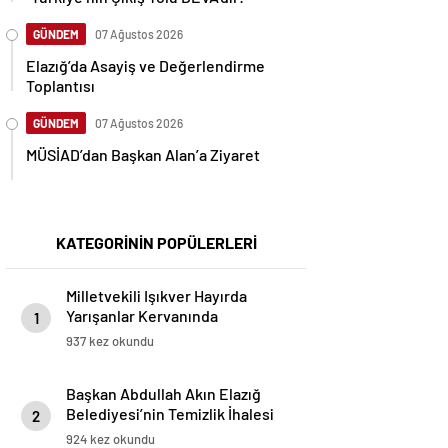
GÜNDEM
07 Ağustos 2026
Elazığ’da Asayiş ve Değerlendirme
Toplantısı
GÜNDEM
07 Ağustos 2026
MÜSİAD’dan Başkan Alan’a Ziyaret
KATEGORİNİN POPÜLERLERİ
Milletvekili Işıkver Hayırda
Yarışanlar Kervanında
1
937 kez okundu
Başkan Abdullah Akın Elazığ
Belediyesi’nin Temizlik İhalesi
2
Hakkında Suç Duyurusunda
924 kez okundu