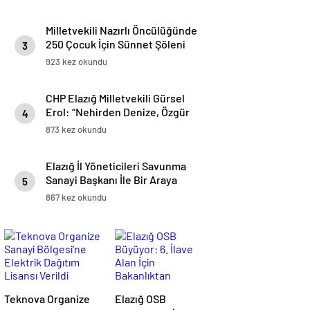
Bulunacaklarını Açıkladı
Milletvekili Nazırlı Öncülüğünde
250 Çocuk İçin Sünnet Şöleni
3
Düzenlendi
923 kez okundu
CHP Elazığ Milletvekili Gürsel
Erol: “Nehirden Denize, Özgür
4
Filistin”
873 kez okundu
Elazığ İl Yöneticileri Savunma
Sanayi Başkanı İle Bir Araya
5
Geldi
867 kez okundu
Teknova Organize
Elazığ OSB