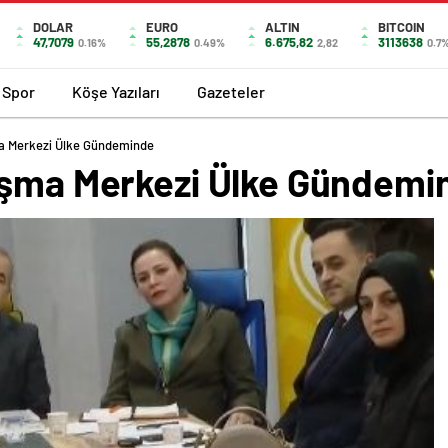
DOLAR
EURO
ALTIN
BITCOIN
47,7079
55,2878
6.675,82
3113638
0.16%
0.49%
2,82
0.7
Spor
Köşe Yazıları
Gazeteler
ma Merkezi Ülke Gündeminde
ışma Merkezi Ülke Gündemi