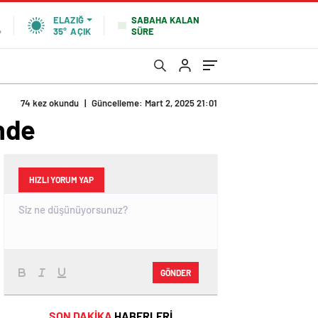
SABAHA KALAN
ELAZIĞ
SÜRE
%
35°
AÇIK
74 kez okundu
|
Güncelleme: Mart 2, 2025 21:01
nde
HIZLI YORUM YAP
GÖNDER
SON DAKİKA
HABERLERİ