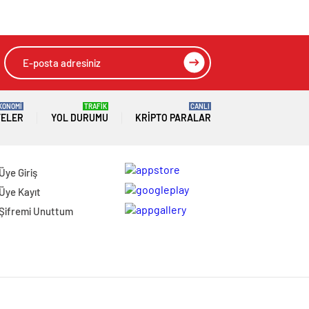
MART DÜNYA
KADINLAR GÜNÜ
MESAJI
KONOMİ
TRAFİK
CANLI
TELER
YOL DURUMU
KRIPTO PARALAR
Üye Giriş
Üye Kayıt
Şifremi Unuttum