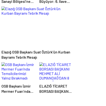
Sanayi Bölgesi’ne
Büyüyor: 6. İlave
Elektrik Dağıtım
Alan İçin
Lisansı Verildi
Bakanlıktan
Stratejik Onay!
Elazığ OSB Başkanı Suat Öztürk’ün Kurban
Bayramı Tebrik Mesajı
OSB Başkanı İzmir
ELAZIĞ TİCARET
Mermer Fuarı’nda
BORSASI BAŞKANI
Temsilcilerimizi
MEHMET ALİ
Yalnız Bırakmadı
DUMANDAĞ’DAN 8