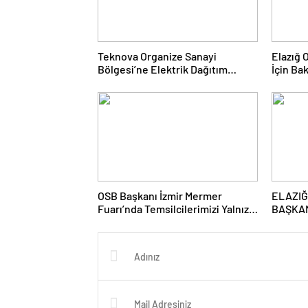
Teknova Organize Sanayi
Elazığ 
Bölgesi’ne Elektrik Dağıtım
İçin Ba
Lisansı Verildi
OSB Başkanı İzmir Mermer
ELAZIĞ
Fuarı’nda Temsilcilerimizi Yalnız
BAŞKAN
Bırakmadı
DUMAN
KADINL