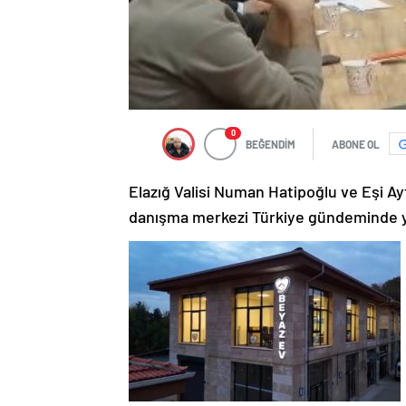
0
BEĞENDİM
ABONE OL
Elazığ Valisi Numan Hatipoğlu ve Eşi Ay
danışma merkezi Türkiye gündeminde y