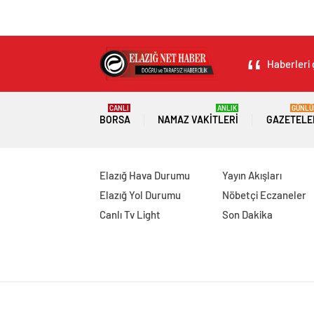
Haberleri 
CANLI
ANLIK
GÜNLÜ
BORSA
NAMAZ VAKITLERI
GAZETELE
Elazığ Hava Durumu
Yayın Akışları
Elazığ Yol Durumu
Nöbetçi Eczaneler
Canlı Tv Light
Son Dakika