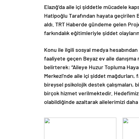
Elazığ’da aile içi şiddetle mücadele ka
Hatipoğlu Tarafından hayata geçirilen
aldı. TRT Haberde gündeme gelen Proje,
farkındalık eğitimleriyle şiddet olayla
Konu ile ilgili sosyal medya hesabında
faaliyete geçen Beyaz ev aile danışma
belirterek: “Aileye Huzur Topluma Hayat
Merkezi’nde aile içi şiddet mağdurları, fa
bireysel psikolojik destek çalışmaları, 
birçok hizmet verilmektedir. Hedefimiz Ai
olabildiğinde azaltarak ailelerimizi dah