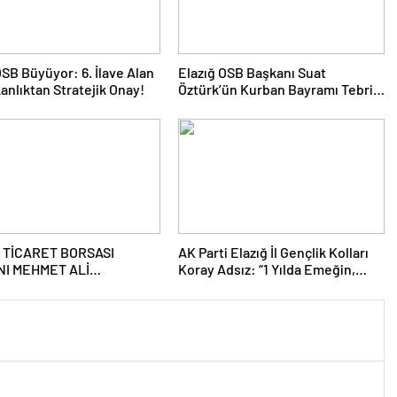
OSB Büyüyor: 6. İlave Alan
Elazığ OSB Başkanı Suat
kanlıktan Stratejik Onay!
Öztürk’ün Kurban Bayramı Tebrik
Mesajı
 TİCARET BORSASI
AK Parti Elazığ İl Gençlik Kolları
I MEHMET ALİ
Koray Adsız: “1 Yılda Emeğin,
DAĞ’DAN 8 MART DÜNYA
Gayretin ve Kardeşliğin İzini
AR GÜNÜ MESAJI
Sahada Bıraktık”