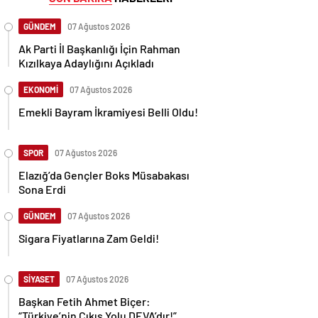
GÜNDEM
07 Ağustos 2026
Ak Parti İl Başkanlığı İçin Rahman
Kızılkaya Adaylığını Açıkladı
EKONOMİ
07 Ağustos 2026
Emekli Bayram İkramiyesi Belli Oldu!
SPOR
07 Ağustos 2026
Elazığ’da Gençler Boks Müsabakası
Sona Erdi
GÜNDEM
07 Ağustos 2026
Sigara Fiyatlarına Zam Geldi!
SİYASET
07 Ağustos 2026
Başkan Fetih Ahmet Biçer:
“Türkiye’nin Çıkış Yolu DEVA’dır!”