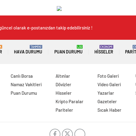
güncel olarak e-postanızdan takip edebilirsiniz !
K
TAHMİNİ
LİG
EKONOMİ
E
R
HAVA DURUMU
PUAN DURUMU
HISSELER
PARI
Canlı Borsa
Altınlar
Foto Galeri
Namaz Vakitleri
Dövizler
Video Galeri
Puan Durumu
Hisseler
Yazarlar
Kripto Paralar
Gazeteler
Pariteler
Sıcak Haber