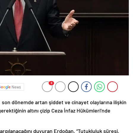
0
News
on dönemde artan şiddet ve cinayet olaylarına ilişkin
erektiğinin altını çizip Ceza İnfaz Hükümleri’nde
yargılanacağını duyuran Erdoğan, “Tutukluluk süresi,