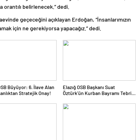
la orantılı belirlenecek.” dedi.
zaevinde geçeceğini açıklayan Erdoğan, “İnsanlarımızın
amak için ne gerekiyorsa yapacağız.” dedi.
OSB Büyüyor: 6. İlave Alan
Elazığ OSB Başkanı Suat
kanlıktan Stratejik Onay!
Öztürk’ün Kurban Bayramı Tebrik
Mesajı