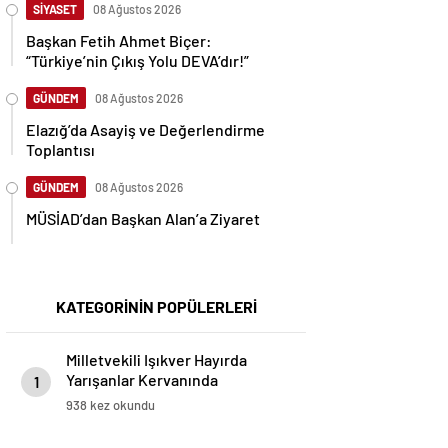
SİYASET
08 Ağustos 2026
Başkan Fetih Ahmet Biçer:
“Türkiye’nin Çıkış Yolu DEVA’dır!”
GÜNDEM
08 Ağustos 2026
Elazığ’da Asayiş ve Değerlendirme
Toplantısı
GÜNDEM
08 Ağustos 2026
MÜSİAD’dan Başkan Alan’a Ziyaret
KATEGORİNİN POPÜLERLERİ
Milletvekili Işıkver Hayırda
Yarışanlar Kervanında
1
938 kez okundu