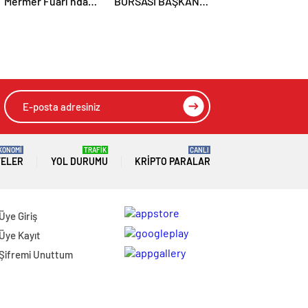
Mermer Fuarı’nda
BORSASI BAŞKANI
Temsilcilerimizi
MEHMET ALİ
Yalnız Bırakmadı
DUMANDAĞ’DAN 8
MART DÜNYA
KADINLAR GÜNÜ
MESAJI
KONOMİ
TRAFİK
CANLI
TELER
YOL DURUMU
KRIPTO PARALAR
Üye Giriş
Üye Kayıt
Şifremi Unuttum