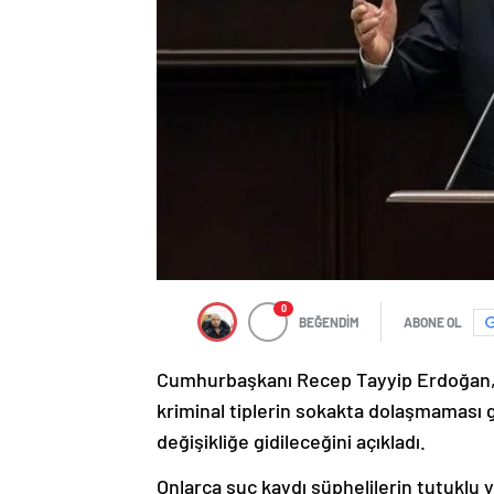
0
BEĞENDİM
ABONE OL
Cumhurbaşkanı Recep Tayyip Erdoğan, s
kriminal tiplerin sokakta dolaşmaması g
değişikliğe gidileceğini açıkladı.
Onlarca suç kaydı şüphelilerin tutuklu 