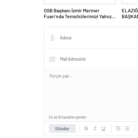
OSB Başkanı İzmir Mermer
ELAZIĞ
Fuarı’nda Temsilcilerimizi Yalnız
BAŞKAN
Bırakmadı
DUMAN
KADINL
En az 10 karakter gerekli
Gönder