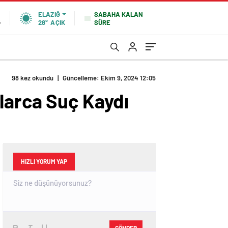
SABAHA KALAN
ELAZIĞ
SÜRE
%
28°
AÇIK
98 kez okundu
|
Güncelleme: Ekim 9, 2024 12:05
larca Suç Kaydı
HIZLI YORUM YAP
GÖNDER