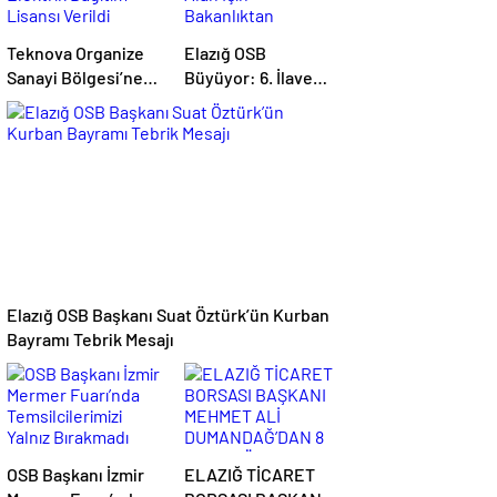
Teknova Organize
Elazığ OSB
Sanayi Bölgesi’ne
Büyüyor: 6. İlave
Elektrik Dağıtım
Alan İçin
Lisansı Verildi
Bakanlıktan
Stratejik Onay!
Elazığ OSB Başkanı Suat Öztürk’ün Kurban
Bayramı Tebrik Mesajı
OSB Başkanı İzmir
ELAZIĞ TİCARET