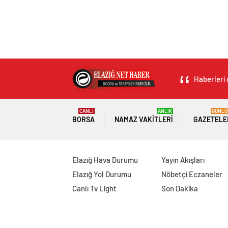
Haberleri 
CANLI
ANLIK
GÜNLÜ
BORSA
NAMAZ VAKITLERI
GAZETELE
Elazığ Hava Durumu
Yayın Akışları
Elazığ Yol Durumu
Nöbetçi Eczaneler
Canlı Tv Light
Son Dakika