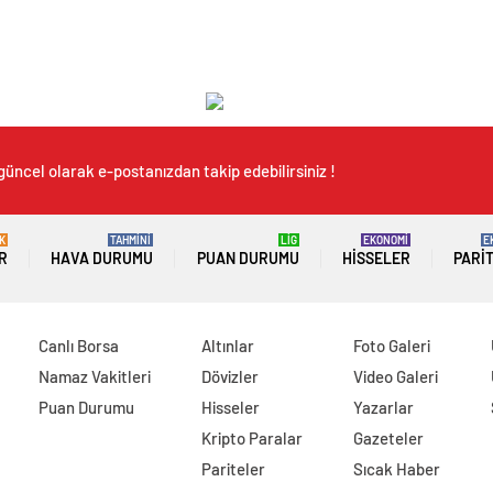
güncel olarak e-postanızdan takip edebilirsiniz !
K
TAHMİNİ
LİG
EKONOMİ
E
R
HAVA DURUMU
PUAN DURUMU
HISSELER
PARI
Canlı Borsa
Altınlar
Foto Galeri
Namaz Vakitleri
Dövizler
Video Galeri
Puan Durumu
Hisseler
Yazarlar
Kripto Paralar
Gazeteler
Pariteler
Sıcak Haber