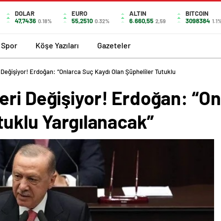
DOLAR
EURO
ALTIN
BITCOIN
47,7436
55,2510
6.660,55
3098384
0.18%
0.32%
2,59
1.1
Spor
Köşe Yazıları
Gazeteler
Değişiyor! Erdoğan: “Onlarca Suç Kaydı Olan Şüpheliler Tutuklu
eri Değişiyor! Erdoğan: “On
tuklu Yargılanacak”