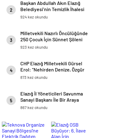
Başkan Abdullah Akın Elazığ
Belediyesi’nin Temizlik İhalesi
2
Hakkında Suç Duyurusunda
924 kez okundu
Bulunacaklarını Açıkladı
Milletvekili Nazırlı Öncülüğünde
250 Çocuk İçin Sünnet Şöleni
3
Düzenlendi
923 kez okundu
CHP Elazığ Milletvekili Gürsel
Erol: “Nehirden Denize, Özgür
4
Filistin”
873 kez okundu
Elazığ İl Yöneticileri Savunma
Sanayi Başkanı İle Bir Araya
5
Geldi
867 kez okundu