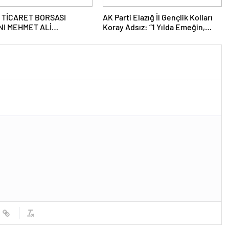
 TİCARET BORSASI
AK Parti Elazığ İl Gençlik Kolları
I MEHMET ALİ
Koray Adsız: “1 Yılda Emeğin,
DAĞ’DAN 8 MART DÜNYA
Gayretin ve Kardeşliğin İzini
AR GÜNÜ MESAJI
Sahada Bıraktık”