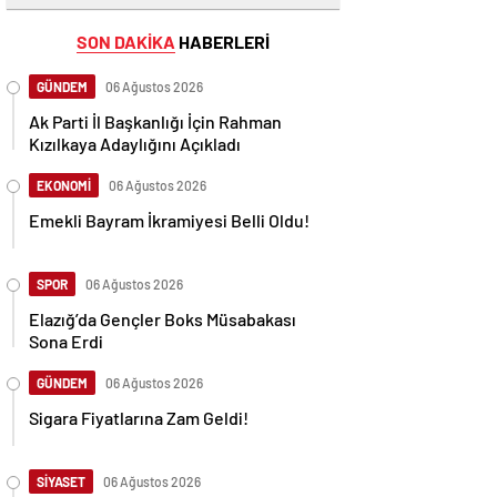
SON DAKİKA
HABERLERİ
GÜNDEM
06 Ağustos 2026
Ak Parti İl Başkanlığı İçin Rahman
Kızılkaya Adaylığını Açıkladı
EKONOMİ
06 Ağustos 2026
Emekli Bayram İkramiyesi Belli Oldu!
SPOR
06 Ağustos 2026
Elazığ’da Gençler Boks Müsabakası
Sona Erdi
GÜNDEM
06 Ağustos 2026
Sigara Fiyatlarına Zam Geldi!
SİYASET
06 Ağustos 2026