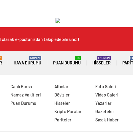
 olarak e-postanızdan takip edebilirsiniz !
K
TAHMİNİ
LİG
EKONOMİ
E
R
HAVA DURUMU
PUAN DURUMU
HISSELER
PARI
Canlı Borsa
Altınlar
Foto Galeri
Namaz Vakitleri
Dövizler
Video Galeri
Puan Durumu
Hisseler
Yazarlar
Kripto Paralar
Gazeteler
Pariteler
Sıcak Haber