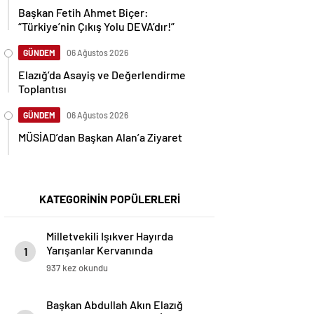
Başkan Fetih Ahmet Biçer:
“Türkiye’nin Çıkış Yolu DEVA’dır!”
GÜNDEM
06 Ağustos 2026
Elazığ’da Asayiş ve Değerlendirme
Toplantısı
GÜNDEM
06 Ağustos 2026
MÜSİAD’dan Başkan Alan’a Ziyaret
KATEGORİNİN POPÜLERLERİ
Milletvekili Işıkver Hayırda
Yarışanlar Kervanında
1
937 kez okundu
Başkan Abdullah Akın Elazığ