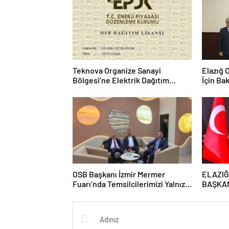
Teknova Organize Sanayi
Elazığ 
Bölgesi’ne Elektrik Dağıtım
İçin Ba
Lisansı Verildi
OSB Başkanı İzmir Mermer
ELAZIĞ
Fuarı’nda Temsilcilerimizi Yalnız
BAŞKAN
Bırakmadı
DUMAN
KADINL