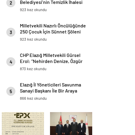
Belediyesi’nin Temizlik İhalesi
2
Hakkında Suç Duyurusunda
923 kez okundu
Bulunacaklarını Açıkladı
Milletvekili Nazırlı Öncülüğünde
250 Çocuk İçin Sünnet Şöleni
3
Düzenlendi
923 kez okundu
CHP Elazığ Milletvekili Gürsel
Erol: “Nehirden Denize, Özgür
4
Filistin”
873 kez okundu
Elazığ İl Yöneticileri Savunma
Sanayi Başkanı İle Bir Araya
5
Geldi
866 kez okundu