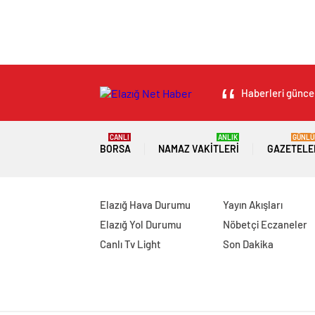
Haberleri güncel
CANLI
ANLIK
GÜNLÜ
BORSA
NAMAZ VAKITLERI
GAZETELE
Elazığ Hava Durumu
Yayın Akışları
Elazığ Yol Durumu
Nöbetçi Eczaneler
Canlı Tv Light
Son Dakika