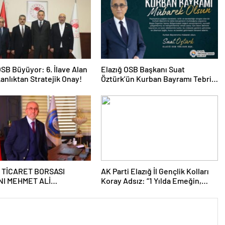
OSB Büyüyor: 6. İlave Alan
Elazığ OSB Başkanı Suat
kanlıktan Stratejik Onay!
Öztürk’ün Kurban Bayramı Tebrik
Mesajı
 TİCARET BORSASI
AK Parti Elazığ İl Gençlik Kolları
I MEHMET ALİ
Koray Adsız: “1 Yılda Emeğin,
DAĞ’DAN 8 MART DÜNYA
Gayretin ve Kardeşliğin İzini
AR GÜNÜ MESAJI
Sahada Bıraktık”