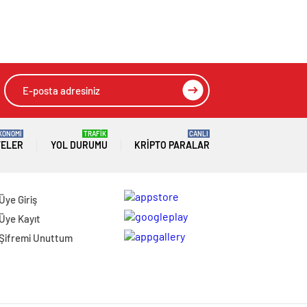
Temsilcilerimizi
MEHMET ALİ
Yalnız Bırakmadı
DUMANDAĞ’DAN 8
MART DÜNYA
KADINLAR GÜNÜ
MESAJI
KONOMİ
TRAFİK
CANLI
TELER
YOL DURUMU
KRIPTO PARALAR
Üye Giriş
Üye Kayıt
Şifremi Unuttum