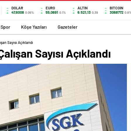
DOLAR
EURO
ALTIN
BITCOIN
47,6008
55,0691
6.521,13
3068772
0.06%
0.1%
0,39
0.8
Spor
Köşe Yazıları
Gazeteler
lışan Sayısı Açıklandı
 Çalışan Sayısı Açıklandı