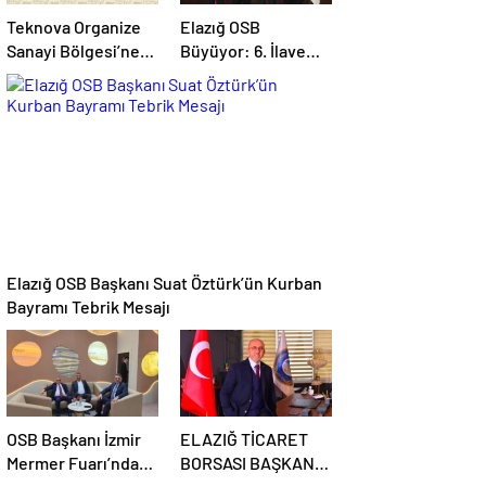
Teknova Organize
Elazığ OSB
Sanayi Bölgesi’ne
Büyüyor: 6. İlave
Elektrik Dağıtım
Alan İçin
Lisansı Verildi
Bakanlıktan
Stratejik Onay!
Elazığ OSB Başkanı Suat Öztürk’ün Kurban
Bayramı Tebrik Mesajı
OSB Başkanı İzmir
ELAZIĞ TİCARET
Mermer Fuarı’nda
BORSASI BAŞKANI