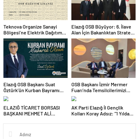
Teknova Organize Sanayi
Elazığ OSB Büyüyor: 6. İlave
Bölgesi’ne Elektrik Dağıtım
Alan İçin Bakanlıktan Stratejik
Lisansı Verildi
Onay!
Elazığ OSB Başkanı Suat
OSB Başkanı İzmir Mermer
Öztürk’ün Kurban Bayramı
Fuarı’nda Temsilcilerimizi
Tebrik Mesajı
Yalnız Bırakmadı
ELAZIĞ TİCARET BORSASI
AK Parti Elazığ İl Gençlik
BAŞKANI MEHMET ALİ
Kolları Koray Adsız: “1 Yılda
DUMANDAĞ’DAN 8 MART
Emeğin, Gayretin ve
DÜNYA KADINLAR GÜNÜ
Kardeşliğin İzini Sahada
MESAJI
Bıraktık”