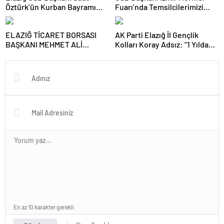
Öztürk’ün Kurban Bayramı
Fuarı’nda Temsilcilerimizi
Tebrik Mesajı
Yalnız Bırakmadı
ELAZIĞ TİCARET BORSASI
AK Parti Elazığ İl Gençlik
BAŞKANI MEHMET ALİ
Kolları Koray Adsız: “1 Yılda
DUMANDAĞ’DAN 8 MART
Emeğin, Gayretin ve
DÜNYA KADINLAR GÜNÜ
Kardeşliğin İzini Sahada
MESAJI
Bıraktık”
En az 10 karakter gerekli