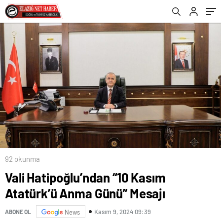
92 okunma
Vali Hatipoğlu’ndan “10 Kasım
Atatürk’ü Anma Günü” Mesajı
Kasım 9, 2024 09:39
ABONE OL
News