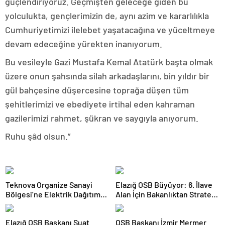
güçlendiriyoruz. Geçmişten geleceğe giden bu
yolculukta, gençlerimizin de, aynı azim ve kararlılıkla
Cumhuriyetimizi ilelebet yaşatacağına ve yüceltmeye
devam edeceğine yürekten inanıyorum.
Bu vesileyle Gazi Mustafa Kemal Atatürk başta olmak
üzere onun şahsında silah arkadaşlarını, bin yıldır bir
gül bahçesine düşercesine toprağa düşen tüm
şehitlerimizi ve ebediyete irtihal eden kahraman
gazilerimizi rahmet, şükran ve saygıyla anıyorum.
Ruhu şâd olsun.”
Teknova Organize Sanayi
Elazığ OSB Büyüyor: 6. İlave
Bölgesi’ne Elektrik Dağıtım
Alan İçin Bakanlıktan Stratejik
Lisansı Verildi
Onay!
Elazığ OSB Başkanı Suat
OSB Başkanı İzmir Mermer